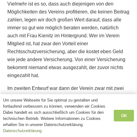
Vielmehr ist es so, dass auch diejenigen von den
Möglichkeiten des Vereins profitieren, die keinen Beitrag
zahlen, legen wir doch großen Wert darauf, dass alle
immer so gut wie möglich beraten werden, natürlich
auch mit Frau Kienitz im Hintergrund. Wer im Verein
Mitglied ist, hat zwar den Vorteil einer
Rechtsschutzversicherung, aber die kostet eben Geld
wie jede andere Versicherung. Von einer Versicherung
bekommt niemand etwas ausgezahlt, der zuvor nichts
eingezahlt hat.
Im zweiten Entwurf war dann der Verein zwar mit zwei
Personen vorgesehen, dafür wurde aber die Gesamtzahl
Um unsere Webseite für Sie optimal zu gestalten und
auf zwölf erhöht. Die Tendenz bleibt also unverändert
fortlaufend verbessern zu können, verwenden wir Cookies.
und Geld spielt keine Rolle, allerdings nur solange es
Dabei handelt es sich ausschließlich um Cookies für den
OK
technischen Betrieb. Weitere Informationen zu Cookies
nicht um die Finanzierung einer Stelle für den
erhalten Sie in unserer Datenschutzerklärung.
Pfarrvertretungsvorsitzenden geht, welche man wieder
Datenschutzerklärung
bei einer halben belassen möchte, obwohl sich in der