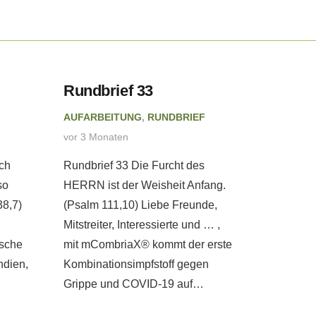
Rundbrief 33
Rundbr
F
AUFARBEITUNG
,
RUNDBRIEF
AUFARBE
vor 3 Monaten
vor 4 Mon
ch
Rundbrief 33 Die Furcht des
Rundbrie
so
HERRN ist der Weisheit Anfang.
wir als e
38,7)
(Psalm 111,10) Liebe Freunde,
Anker uns
Mitstreiter, Interessierte und … ,
Liebe Fre
ische
mit mCombriaX® kommt der erste
Interessi
ndien,
Kombinationsimpfstoff gegen
Menschen
Grippe und COVID-19 auf…
der…