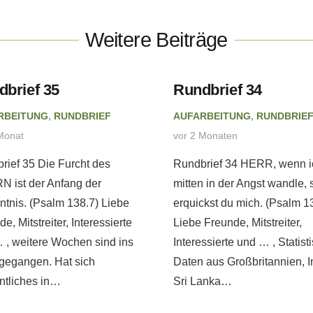
Weitere Beiträge
dbrief 35
Rundbrief 34
RBEITUNG
,
RUNDBRIEF
AUFARBEITUNG
,
RUNDBRIE
Monat
vor 2 Monaten
rief 35 Die Furcht des
Rundbrief 34 HERR, wenn i
 ist der Anfang der
mitten in der Angst wandle, 
ntnis. (Psalm 138.7) Liebe
erquickst du mich. (Psalm 1
e, Mitstreiter, Interessierte
Liebe Freunde, Mitstreiter,
 , weitere Wochen sind ins
Interessierte und … , Statist
gegangen. Hat sich
Daten aus Großbritannien, I
tliches in…
Sri Lanka…