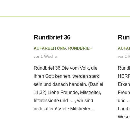
eitung
Rundbrief 36
Run
AUFARBEITUNG
,
RUNDBRIEF
AUFA
 tut
vor 1 Woche
vor 1 
ebatte
Rundbrief 36 Die vom Volk, die
Rundb
. –
ihren Gott kennen, werden stark
HERRN
eb
sein und danach handeln. (Daniel
Erken
11,32) Liebe Freunde, Mitstreiter,
Freund
Interessierte und … , wir sind
und …
PRETATION
nicht allein! Viele Mitstreiter…
Land 
Wesen
erweise
ch andere