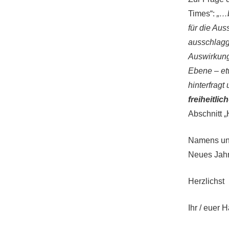
Times“:
„…b
für die Au
ausschlagg
Auswirkung
Ebene – et
hinterfragt
freiheitli
Abschnitt „
Namens uns
Neues Jahr
Herzlichst
Ihr / euer 