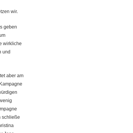
tzen wir.
es geben
zum
 wirkliche
n und
tet aber am
a-Kampagne
würdigen
 wenig
Kampagne
h schließe
ristina