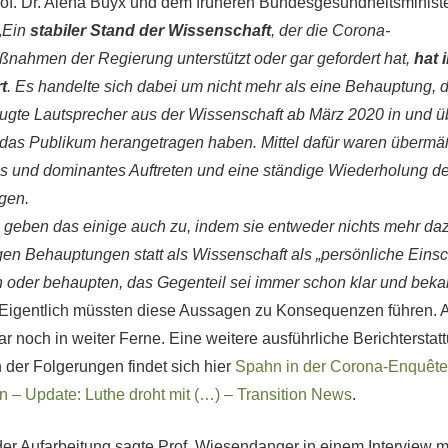
rof. Dr. Alena Buyx und dem früheren Bundesgesundheitsminist
„Ein
stabiler Stand der Wissenschaft
, der die Corona-
ahmen der Regierung unterstützt oder gar gefordert hat,
hat 
rt
. Es handelte sich dabei um nicht mehr als eine Behauptung, di
ugte Lautsprecher aus der Wissenschaft ab März 2020 in und ü
das Publikum herangetragen haben. Mittel dafür waren übermä
s und dominantes Auftreten und eine ständige Wiederholung de
gen.
 geben das einige auch zu, indem sie entweder nichts mehr da
gen Behauptungen statt als Wissenschaft als „persönliche Eins
 oder behaupten, das Gegenteil sei immer schon klar und beka
Eigentlich müssten diese Aussagen zu Konsequenzen führen. A
ar noch in weiter Ferne. Eine weitere ausführliche Berichterstat
 der Folgerungen findet sich hier
Spahn in der Corona-Enquête
 – Update: Luthe droht mit (…) – Transition News
.
der Aufarbeitung sagte Prof. Wiesendanger in einem Interview m