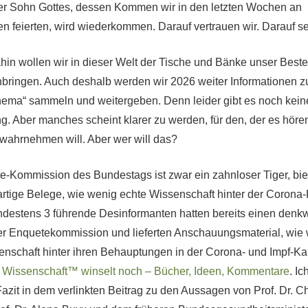
der Sohn Gottes, dessen Kommen wir in den letzten Wochen an
 feierten, wird wiederkommen. Darauf vertrauen wir. Darauf se
ahin wollen wir in dieser Welt der Tische und Bänke unser Best
nbringen. Auch deshalb werden wir 2026 weiter Informationen 
ema“ sammeln und weitergeben. Denn leider gibt es noch keine
g. Aber manches scheint klarer zu werden, für den, der es höre
wahrnehmen will. Aber wer will das?
e-Kommission des Bundestags ist zwar ein zahnloser Tiger, bie
rtige Belege, wie wenig echte Wissenschaft hinter der Coron
indestens 3 führende Desinformanten hatten bereits einen denk
n der Enquetekommission und lieferten Anschauungsmaterial, wie
enschaft hinter ihren Behauptungen in der Corona- und Impf-
 Wissenschaft™️ winselt noch – Bücher, Ideen, Kommentare
. Ic
zit in dem verlinkten Beitrag zu den Aussagen von Prof. Dr. Ch