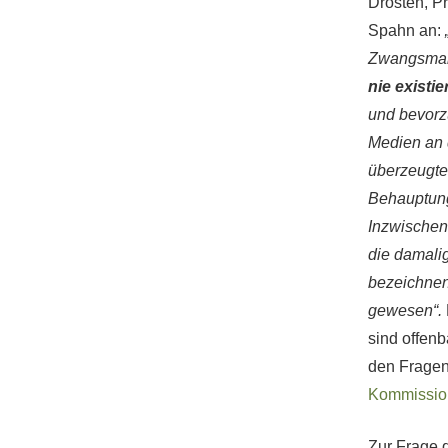
Drosten, P
Spahn an:
Zwangsmaßn
nie existie
und bevorz
Medien an 
überzeugte
Behauptun
Inzwischen
die damali
bezeichnen
gewesen“.
sind offenb
den Fragen
Kommission
Zur Frage 