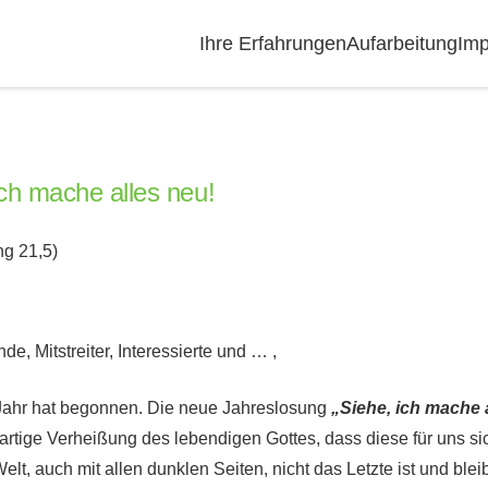
Ihre Erfahrungen
Aufarbeitung
Imp
ich mache alles neu!
ng 21,5)
de, Mitstreiter, Interessierte und … ,
Jahr hat begonnen. Die neue Jahreslosung
„Siehe, ich mache 
ßartige Verheißung des lebendigen Gottes, dass diese für uns s
elt, auch mit allen dunklen Seiten, nicht das Letzte ist und blei