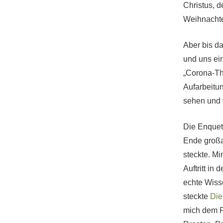
Christus, 
Weihnachten
Aber bis d
und uns ei
„Corona-Th
Aufarbeitun
sehen und 
Die Enquet
Ende großa
steckte. M
Auftritt i
echte Wiss
steckte
Die
mich dem Fa