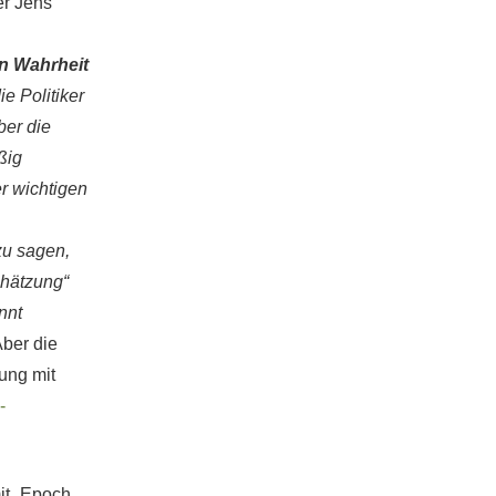
er Jens
in Wahrheit
e Politiker
ber die
ßig
r wichtigen
zu sagen,
chätzung“
nnt
ber die
tung mit
-
it „Epoch