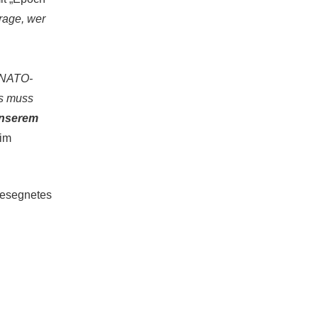
rage, wer
r NATO-
as muss
unserem
 im
gesegnetes