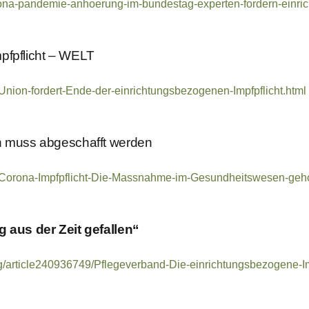
orona-pandemie-anhoerung-im-bundestag-experten-fordern-einric
pfpflicht – WELT
/Union-fordert-Ende-der-einrichtungsbezogenen-Impfpflicht.html
en muss abgeschafft werden
19/Corona-Impfpflicht-Die-Massnahme-im-Gesundheitswesen-geho
g aus der Zeit gefallen“
/article240936749/Pflegeverband-Die-einrichtungsbezogene-Impfp