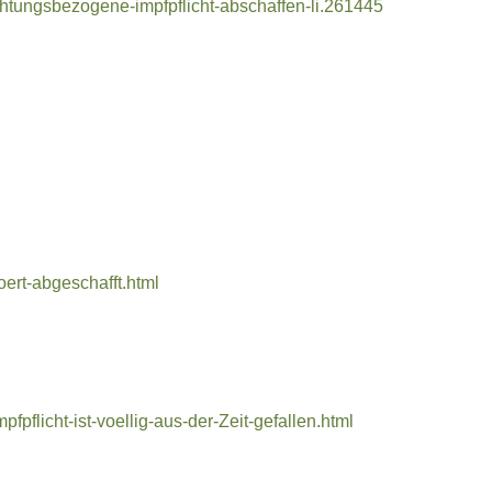
htungsbezogene-impfpflicht-abschaffen-li.261445
ert-abgeschafft.html
flicht-ist-voellig-aus-der-Zeit-gefallen.html