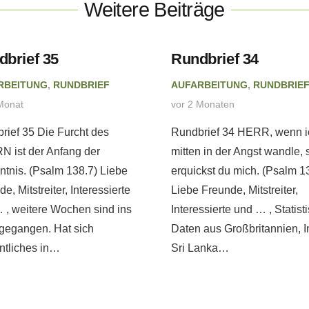
Weitere Beiträge
dbrief 35
Rundbrief 34
RBEITUNG
,
RUNDBRIEF
AUFARBEITUNG
,
RUNDBRIE
Monat
vor 2 Monaten
rief 35 Die Furcht des
Rundbrief 34 HERR, wenn i
 ist der Anfang der
mitten in der Angst wandle, 
ntnis. (Psalm 138.7) Liebe
erquickst du mich. (Psalm 1
e, Mitstreiter, Interessierte
Liebe Freunde, Mitstreiter,
 , weitere Wochen sind ins
Interessierte und … , Statist
gegangen. Hat sich
Daten aus Großbritannien, I
tliches in…
Sri Lanka…