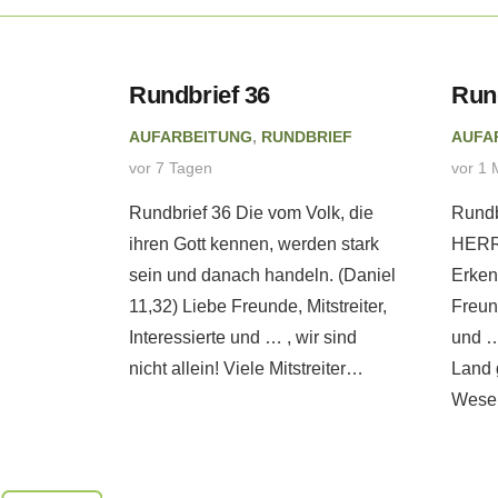
eitung
Rundbrief 36
Run
AUFARBEITUNG
,
RUNDBRIEF
AUFA
 tut
vor 7 Tagen
vor 1 
ebatte
Rundbrief 36 Die vom Volk, die
Rundb
. –
ihren Gott kennen, werden stark
HERRN
eb
sein und danach handeln. (Daniel
Erken
11,32) Liebe Freunde, Mitstreiter,
Freund
Interessierte und … , wir sind
und …
PRETATION
nicht allein! Viele Mitstreiter…
Land 
Wesen
erweise
ch andere
 sie