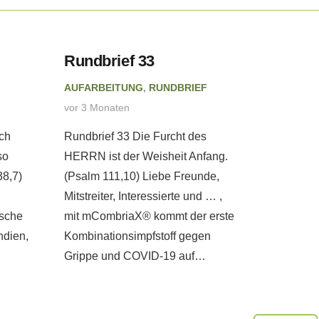
Rundbrief 33
Rundbr
F
AUFARBEITUNG
,
RUNDBRIEF
AUFARBE
vor 3 Monaten
vor 4 Mon
ch
Rundbrief 33 Die Furcht des
Rundbrie
so
HERRN ist der Weisheit Anfang.
wir als e
38,7)
(Psalm 111,10) Liebe Freunde,
Anker uns
Mitstreiter, Interessierte und … ,
Liebe Fre
ische
mit mCombriaX® kommt der erste
Interessi
ndien,
Kombinationsimpfstoff gegen
Menschen
Grippe und COVID-19 auf…
der…