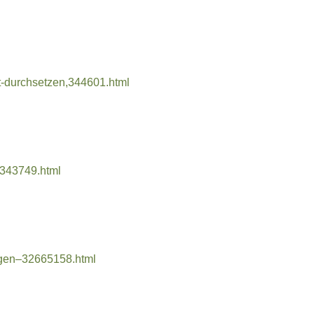
ht-durchsetzen,344601.html
16343749.html
ingen–32665158.html