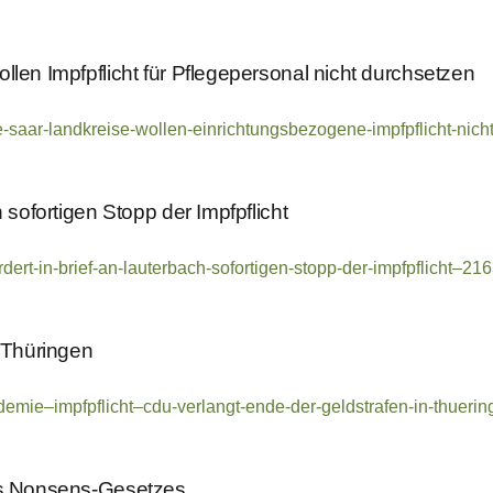
len Impfpflicht für Pflegepersonal nicht durchsetzen
e-saar-landkreise-wollen-einrichtungsbezogene-impfpflicht-nic
 sofortigen Stopp der Impfpflicht
dert-in-brief-an-lauterbach-sofortigen-stopp-der-impfpflicht–2
n Thüringen
andemie–impfpflicht–cdu-verlangt-ende-der-geldstrafen-in-thuer
nes Nonsens-Gesetzes