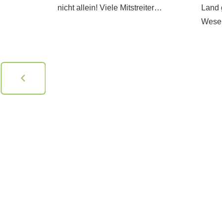
nicht allein! Viele Mitstreiter…
Land 
Wesen
erweise
ch andere
 sie
ng mit
. Mitunter
auch als
er