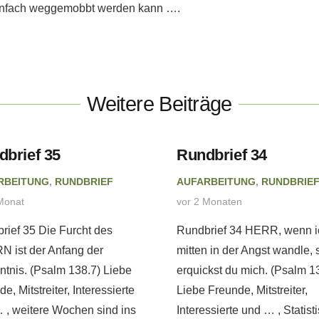
o einfach weggemobbt werden kann ….
Weitere Beiträge
dbrief 35
Rundbrief 34
RBEITUNG
,
RUNDBRIEF
AUFARBEITUNG
,
RUNDBRIE
Monat
vor 2 Monaten
rief 35 Die Furcht des
Rundbrief 34 HERR, wenn i
 ist der Anfang der
mitten in der Angst wandle, 
ntnis. (Psalm 138.7) Liebe
erquickst du mich. (Psalm 1
e, Mitstreiter, Interessierte
Liebe Freunde, Mitstreiter,
 , weitere Wochen sind ins
Interessierte und … , Statist