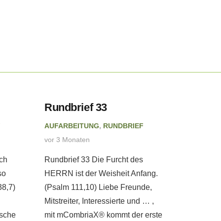
Rundbrief 33
Rundbr
F
AUFARBEITUNG
,
RUNDBRIEF
AUFARBE
vor 3 Monaten
vor 4 Mon
ch
Rundbrief 33 Die Furcht des
Rundbrie
so
HERRN ist der Weisheit Anfang.
wir als e
38,7)
(Psalm 111,10) Liebe Freunde,
Anker uns
Mitstreiter, Interessierte und … ,
Liebe Fre
ische
mit mCombriaX® kommt der erste
Interessi