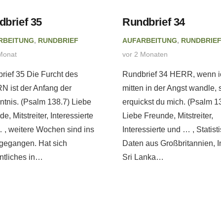
dbrief 35
Rundbrief 34
RBEITUNG
,
RUNDBRIEF
AUFARBEITUNG
,
RUNDBRIE
Monat
vor 2 Monaten
rief 35 Die Furcht des
Rundbrief 34 HERR, wenn i
 ist der Anfang der
mitten in der Angst wandle, 
ntnis. (Psalm 138.7) Liebe
erquickst du mich. (Psalm 1
e, Mitstreiter, Interessierte
Liebe Freunde, Mitstreiter,
 , weitere Wochen sind ins
Interessierte und … , Statist
gegangen. Hat sich
Daten aus Großbritannien, I
tliches in…
Sri Lanka…