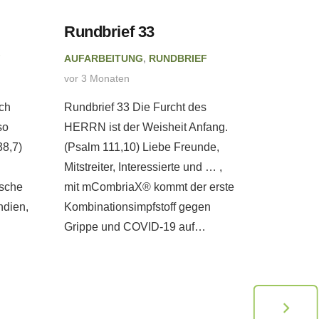
Rundbrief 33
Rundbr
F
AUFARBEITUNG
,
RUNDBRIEF
AUFARBE
vor 3 Monaten
vor 4 Mon
ch
Rundbrief 33 Die Furcht des
Rundbrie
so
HERRN ist der Weisheit Anfang.
wir als e
38,7)
(Psalm 111,10) Liebe Freunde,
Anker uns
Mitstreiter, Interessierte und … ,
Liebe Fre
ische
mit mCombriaX® kommt der erste
Interessi
ndien,
Kombinationsimpfstoff gegen
Menschen
Grippe und COVID-19 auf…
der…