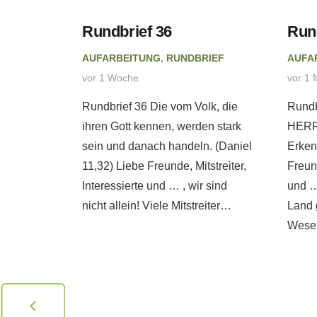
eitung
Rundbrief 36
Run
AUFARBEITUNG
,
RUNDBRIEF
AUFA
 tut
vor 1 Woche
vor 1 
ebatte
Rundbrief 36 Die vom Volk, die
Rundb
. –
ihren Gott kennen, werden stark
HERRN
eb
sein und danach handeln. (Daniel
Erken
11,32) Liebe Freunde, Mitstreiter,
Freund
Interessierte und … , wir sind
und …
PRETATION
nicht allein! Viele Mitstreiter…
Land 
Wesen
erweise
ch andere
 sie
ng mit
. Mitunter