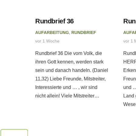
eitung
Rundbrief 36
Run
AUFARBEITUNG
,
RUNDBRIEF
AUFA
 tut
vor 1 Woche
vor 1 
ebatte
Rundbrief 36 Die vom Volk, die
Rundb
. –
ihren Gott kennen, werden stark
HERRN
eb
sein und danach handeln. (Daniel
Erken
11,32) Liebe Freunde, Mitstreiter,
Freund
Interessierte und … , wir sind
und …
PRETATION
nicht allein! Viele Mitstreiter…
Land 
Wesen
erweise
ch andere
 sie
ng mit