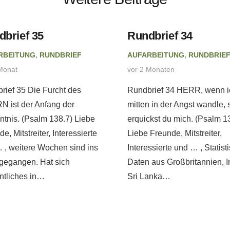
dbrief 35
Rundbrief 34
RBEITUNG
,
RUNDBRIEF
AUFARBEITUNG
,
RUNDBRIE
Monat
vor 2 Monaten
rief 35 Die Furcht des
Rundbrief 34 HERR, wenn i
 ist der Anfang der
mitten in der Angst wandle, 
ntnis. (Psalm 138.7) Liebe
erquickst du mich. (Psalm 1
e, Mitstreiter, Interessierte
Liebe Freunde, Mitstreiter,
 , weitere Wochen sind ins
Interessierte und … , Statist
gegangen. Hat sich
Daten aus Großbritannien, I
tliches in…
Sri Lanka…