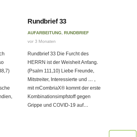
Rundbrief 33
Rundbr
F
AUFARBEITUNG
,
RUNDBRIEF
AUFARBE
vor 3 Monaten
vor 4 Mon
ch
Rundbrief 33 Die Furcht des
Rundbrie
so
HERRN ist der Weisheit Anfang.
wir als e
38,7)
(Psalm 111,10) Liebe Freunde,
Anker uns
Mitstreiter, Interessierte und … ,
Liebe Fre
ische
mit mCombriaX® kommt der erste
Interessi
ndien,
Kombinationsimpfstoff gegen
Menschen
Grippe und COVID-19 auf…
der…