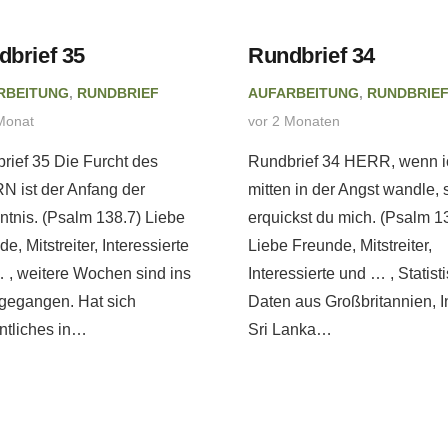
dbrief 35
Rundbrief 34
RBEITUNG
,
RUNDBRIEF
AUFARBEITUNG
,
RUNDBRIE
Monat
vor 2 Monaten
rief 35 Die Furcht des
Rundbrief 34 HERR, wenn i
 ist der Anfang der
mitten in der Angst wandle, 
ntnis. (Psalm 138.7) Liebe
erquickst du mich. (Psalm 1
e, Mitstreiter, Interessierte
Liebe Freunde, Mitstreiter,
 , weitere Wochen sind ins
Interessierte und … , Statist
gegangen. Hat sich
Daten aus Großbritannien, I
tliches in…
Sri Lanka…