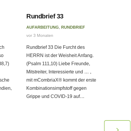
Rundbrief 33
Rundbr
F
AUFARBEITUNG
,
RUNDBRIEF
AUFARBE
vor 3 Monaten
vor 4 Mon
ch
Rundbrief 33 Die Furcht des
Rundbrie
so
HERRN ist der Weisheit Anfang.
wir als e
38,7)
(Psalm 111,10) Liebe Freunde,
Anker uns
Mitstreiter, Interessierte und … ,
Liebe Fre
ische
mit mCombriaX® kommt der erste
Interessi
ndien,
Kombinationsimpfstoff gegen
Menschen
Grippe und COVID-19 auf…
der…