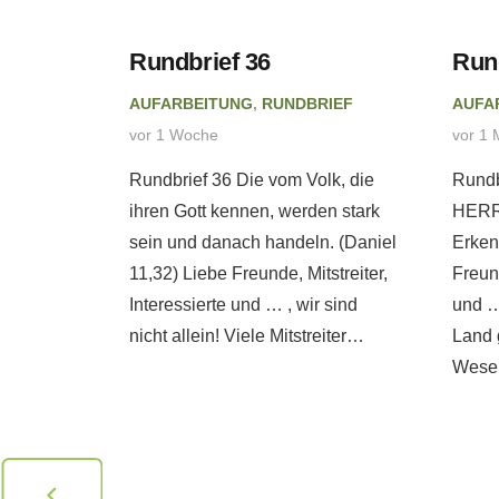
eitung
Rundbrief 36
Run
AUFARBEITUNG
,
RUNDBRIEF
AUFA
 tut
vor 1 Woche
vor 1 
ebatte
Rundbrief 36 Die vom Volk, die
Rundb
. –
ihren Gott kennen, werden stark
HERRN
eb
sein und danach handeln. (Daniel
Erken
11,32) Liebe Freunde, Mitstreiter,
Freund
Interessierte und … , wir sind
und …
PRETATION
nicht allein! Viele Mitstreiter…
Land 
Wesen
erweise
ch andere
 sie
ng mit