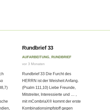
Rundbrief 33
Rundbr
F
AUFARBEITUNG
,
RUNDBRIEF
AUFARBE
vor 3 Monaten
vor 4 Mon
ch
Rundbrief 33 Die Furcht des
Rundbrie
so
HERRN ist der Weisheit Anfang.
wir als e
38,7)
(Psalm 111,10) Liebe Freunde,
Anker uns
Mitstreiter, Interessierte und … ,
Liebe Fre
ische
mit mCombriaX® kommt der erste
Interessi
ndien,
Kombinationsimpfstoff gegen
Menschen