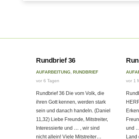
eitung
Rundbrief 36
Run
AUFARBEITUNG
,
RUNDBRIEF
AUFA
 tut
vor 6 Tagen
vor 1 
ebatte
Rundbrief 36 Die vom Volk, die
Rundb
. –
ihren Gott kennen, werden stark
HERRN
eb
sein und danach handeln. (Daniel
Erken
11,32) Liebe Freunde, Mitstreiter,
Freund
Interessierte und … , wir sind
und …
PRETATION
nicht allein! Viele Mitstreiter…
Land 