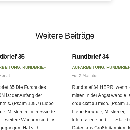
Weitere Beiträge
dbrief 35
Rundbrief 34
RBEITUNG
,
RUNDBRIEF
AUFARBEITUNG
,
RUNDBRIE
Monat
vor 2 Monaten
rief 35 Die Furcht des
Rundbrief 34 HERR, wenn i
 ist der Anfang der
mitten in der Angst wandle, 
ntnis. (Psalm 138.7) Liebe
erquickst du mich. (Psalm 1
e, Mitstreiter, Interessierte
Liebe Freunde, Mitstreiter,
 , weitere Wochen sind ins
Interessierte und … , Statist
gegangen. Hat sich
Daten aus Großbritannien, I