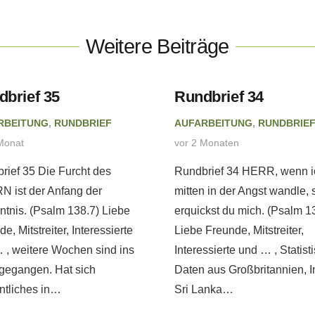
Weitere Beiträge
dbrief 35
Rundbrief 34
RBEITUNG
,
RUNDBRIEF
AUFARBEITUNG
,
RUNDBRIE
Monat
vor 2 Monaten
rief 35 Die Furcht des
Rundbrief 34 HERR, wenn i
 ist der Anfang der
mitten in der Angst wandle, 
ntnis. (Psalm 138.7) Liebe
erquickst du mich. (Psalm 1
e, Mitstreiter, Interessierte
Liebe Freunde, Mitstreiter,
 , weitere Wochen sind ins
Interessierte und … , Statist
gegangen. Hat sich
Daten aus Großbritannien, I
tliches in…
Sri Lanka…