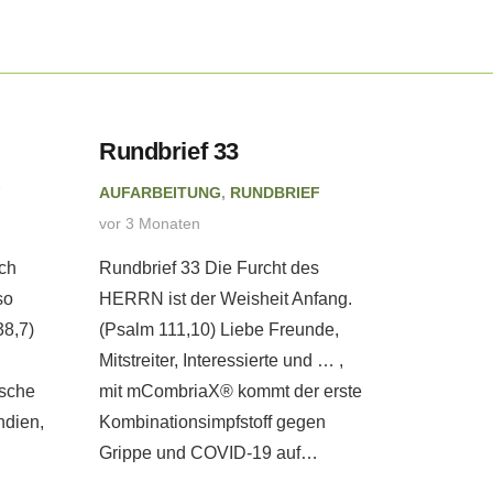
Rundbrief 33
Rundbr
F
AUFARBEITUNG
,
RUNDBRIEF
AUFARBE
vor 3 Monaten
vor 4 Mon
ch
Rundbrief 33 Die Furcht des
Rundbrie
so
HERRN ist der Weisheit Anfang.
wir als e
38,7)
(Psalm 111,10) Liebe Freunde,
Anker uns
Mitstreiter, Interessierte und … ,
Liebe Fre
ische
mit mCombriaX® kommt der erste
Interessi
ndien,
Kombinationsimpfstoff gegen
Menschen
Grippe und COVID-19 auf…
der…