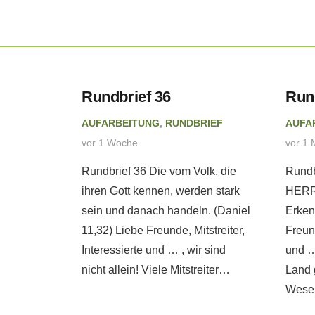
eitung
Rundbrief 36
Run
AUFARBEITUNG
,
RUNDBRIEF
AUFA
 tut
vor 1 Woche
vor 1 
ebatte
Rundbrief 36 Die vom Volk, die
Rundb
. –
ihren Gott kennen, werden stark
HERRN
eb
sein und danach handeln. (Daniel
Erken
11,32) Liebe Freunde, Mitstreiter,
Freund
Interessierte und … , wir sind
und …
PRETATION
nicht allein! Viele Mitstreiter…
Land 
Wesen
erweise