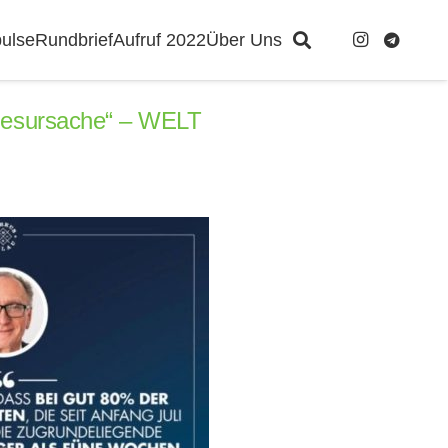
ulse
Rundbrief
Aufruf 2022
Über Uns
Todesursache“ – WELT