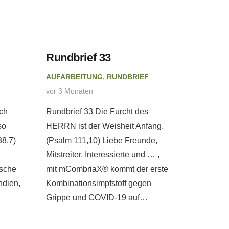
Rundbrief 33
Rundbr
F
AUFARBEITUNG
,
RUNDBRIEF
AUFARBE
vor 3 Monaten
vor 4 Mon
ch
Rundbrief 33 Die Furcht des
Rundbrie
so
HERRN ist der Weisheit Anfang.
wir als e
38,7)
(Psalm 111,10) Liebe Freunde,
Anker uns
Mitstreiter, Interessierte und … ,
Liebe Fre
ische
mit mCombriaX® kommt der erste
Interessi
ndien,
Kombinationsimpfstoff gegen
Menschen
Grippe und COVID-19 auf…
der…