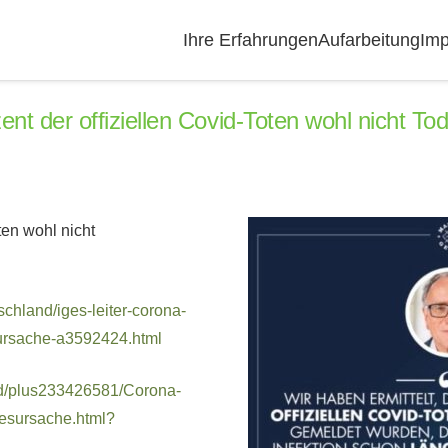
Ihre Erfahrungen
Aufarbeitung
Imp
ent der offiziellen Covid-Toten wohl nicht 
ten wohl nicht
schland/iges-leiter-corona-
esursache-a3592424.html
and/plus233426581/Corona-
desursache.html?