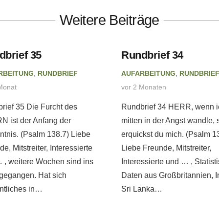
Weitere Beiträge
dbrief 35
Rundbrief 34
RBEITUNG
,
RUNDBRIEF
AUFARBEITUNG
,
RUNDBRIE
Monat
vor 2 Monaten
rief 35 Die Furcht des
Rundbrief 34 HERR, wenn i
 ist der Anfang der
mitten in der Angst wandle, 
ntnis. (Psalm 138.7) Liebe
erquickst du mich. (Psalm 1
e, Mitstreiter, Interessierte
Liebe Freunde, Mitstreiter,
 , weitere Wochen sind ins
Interessierte und … , Statist
gegangen. Hat sich
Daten aus Großbritannien, I
tliches in…
Sri Lanka…