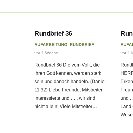
eitung
Rundbrief 36
Run
AUFARBEITUNG
,
RUNDBRIEF
AUFA
 tut
vor 1 Woche
vor 1 
ebatte
Rundbrief 36 Die vom Volk, die
Rundb
. –
ihren Gott kennen, werden stark
HERRN
eb
sein und danach handeln. (Daniel
Erken
11,32) Liebe Freunde, Mitstreiter,
Freund
Interessierte und … , wir sind
und …
PRETATION
nicht allein! Viele Mitstreiter…
Land 
Wesen
erweise
ch andere