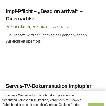
Impf-Pflicht – „Dead on arrival“ –
Ciceroartikel
IMPFSCHÄDEN
,
IMPFUNG
vor 5 Jahren
Die Debatte wird schlicht von der pandemischen
Wirklichkeit überholt.
Servus-TV-Dokumentation Impfopfer
IMPFSCHÄDEN
,
IMPFUNG
vor 5 Jahren
Um unsere Webseite für Sie optimal zu gestalten und
fortlaufend verbessern zu können, verwenden wir Cookies.
Im Stich gelassen: Diese Reportage zeigt Schicksale
Dabei handelt es sich ausschließlich um Cookies für den