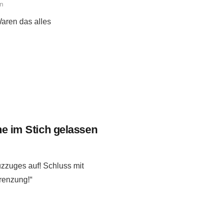
en
Waren das alles
he im Stich gelassen
zzuges auf! Schluss mit
renzung!“