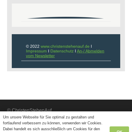
© 2022
www.christenstehenauf.de
I
Impressum
I
Datenschutz
I
An-/ Abmelden
vom Newsletter
© ChristenStehenAuf
Um unsere Webseite für Sie optimal zu gestalten und
fortlaufend verbessern zu können, verwenden wir Cookies.
Impressum
Dabei handelt es sich ausschließlich um Cookies für den