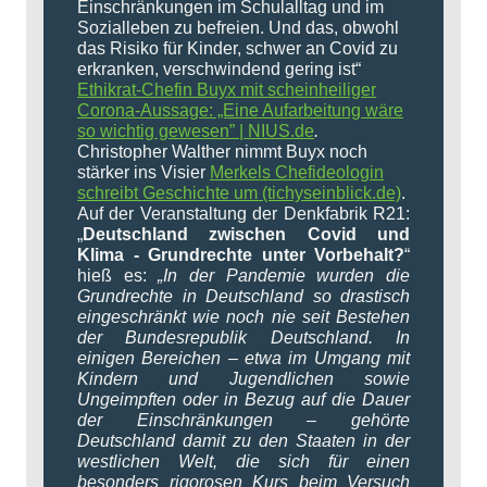
Einschränkungen im Schulalltag und im
Sozialleben zu befreien. Und das, obwohl
das Risiko für Kinder, schwer an Covid zu
erkranken, verschwindend gering ist“
Ethikrat-Chefin Buyx mit scheinheiliger
Corona-Aussage: „Eine Aufarbeitung wäre
so wichtig gewesen” | NIUS.de
.
Christopher Walther nimmt Buyx noch
stärker ins Visier
Merkels Chefideologin
schreibt Geschichte um (tichyseinblick.de)
.
Auf der Veranstaltung der Denkfabrik R21:
„
Deutschland zwischen Covid und
Klima - Grundrechte unter Vorbehalt?
“
hieß es:
„In der Pandemie wurden die
Grundrechte in Deutschland so drastisch
eingeschränkt wie noch nie seit Bestehen
der Bundesrepublik Deutschland. In
einigen Bereichen – etwa im Umgang mit
Kindern und Jugendlichen sowie
Ungeimpften oder in Bezug auf die Dauer
der Einschränkungen – gehörte
Deutschland damit zu den Staaten in der
westlichen Welt, die sich für einen
besonders rigorosen Kurs beim Versuch