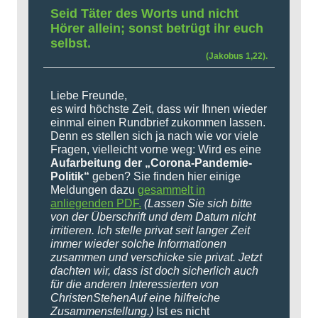
Seid Täter des Worts und nicht
Hörer allein; sonst betrügt ihr euch
selbst.
(Jakobus 1,22).
Liebe Freunde,
es wird höchste Zeit, dass wir Ihnen wieder
einmal einen Rundbrief zukommen lassen.
Denn es stellen sich ja nach wie vor viele
Fragen, vielleicht vorne weg:
Wird es eine
Aufarbeitung der „Corona-Pandemie-
Politik“
geben? Sie finden hier einige
Meldungen dazu
gesammelt in
anliegenden PDF.
(Lassen Sie sich bitte
von der Überschrift und dem Datum nicht
irritieren. Ich stelle privat seit langer Zeit
immer wieder solche Informationen
zusammen und verschicke sie privat. Jetzt
dachten wir, dass ist doch sicherlich auch
für die anderen Interessierten von
ChristenStehenAuf eine hilfreiche
Zusammenstellung.)
Ist es nicht