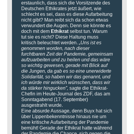
erstaunlich, dass sich die Vorsitzende des
Deutschen Ethikrates jetzt äußert, wie
schlecht es sei, dass es diese Aufarbeitung
nicht gibt? Man reibt sich da schon etwas
verwundert die Augen. Denn sie könnte es
doch mit dem
Ethikrat
selbst tun. Warum
tut sie es nicht? Diese Haltung muss
kritisch beleuchtet werden.
„Uns ist es
genommen worden, nach dieser
furchtbaren Zeit der Pandemie, gemeinsam
aufzuarbeiten und zu heilen und das wäre
so wichtig gewesen, gerade mit Blick auf
die Jungen, da gab es so eine unerwiderte
Solidarität, so haben wir das genannt, und
ich würde mir wirklich wünschen, dass wir
da stärker hingucken”,
sagte die Ethikrat-
Chefin im Heute-Journal des ZDF, das am
Sonntagabend (17. September)
ausgestrahlt wurde.
Eine absurde Aussage, denn Buyx hat sich
über Lippenbekenntnisse hinaus nie um
eine kritische Aufarbeitung der Pandemie
bemüht! Gerade der Ethikrat hatte während
der Pandemie die Chance, sich gegen die