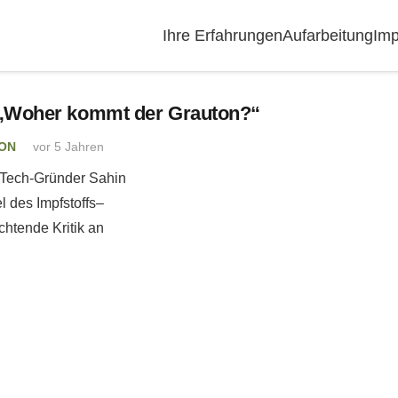
Ihre Erfahrungen
Aufarbeitung
Imp
f: „Woher kommt der Grauton?“
ION
vor 5 Jahren
nTech-Gründer Sahin
l des Impfstoffs–
chtende Kritik an