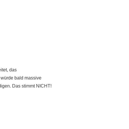
tet, das
g würde bald massive
digen. Das stimmt NICHT!